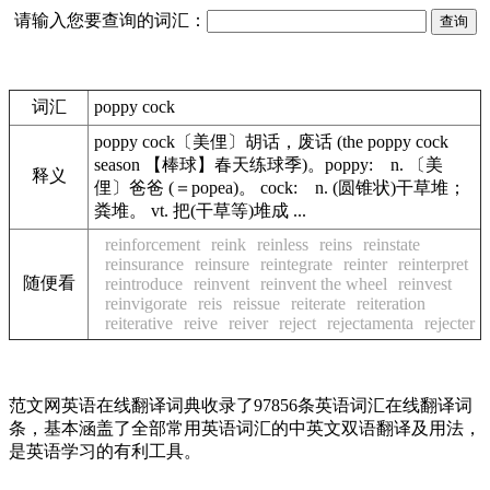
请输入您要查询的词汇：
词汇
poppy cock
poppy cock〔美俚〕胡话，废话 (the poppy cock
season 【棒球】春天练球季)。poppy: n. 〔美
释义
俚〕爸爸 (＝popea)。 cock: n. (圆锥状)干草堆；
粪堆。 vt. 把(干草等)堆成 ...
reinforcement
reink
reinless
reins
reinstate
reinsurance
reinsure
reintegrate
reinter
reinterpret
随便看
reintroduce
reinvent
reinvent the wheel
reinvest
reinvigorate
reis
reissue
reiterate
reiteration
reiterative
reive
reiver
reject
rejectamenta
rejecter
范文网英语在线翻译词典收录了97856条英语词汇在线翻译词
条，基本涵盖了全部常用英语词汇的中英文双语翻译及用法，
是英语学习的有利工具。