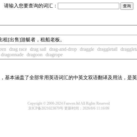
请输入您要查询的词汇：
。2.出租[出售]游艇者，租船老板。
een
drag race
drag sail
drag-and-drop
draggle
draggletail
dragglet
dragonnade
dragoon
dragrope
词条，基本涵盖了全部常用英语词汇的中英文双语翻译及用法，是
Copyright © 2000-2024 Fanwen.ltd All Rights Reserved
京ICP备2021023879号
更新时间：2026/8/6 11:16:09