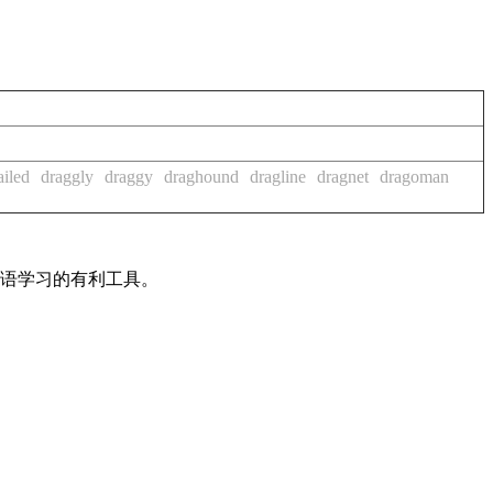
ailed
draggly
draggy
draghound
dragline
dragnet
dragoman
英语学习的有利工具。