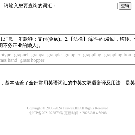
请输入您要查询的词汇：
ttances n.1.汇款；汇款额；支付(金额)。2.【法律】(案件的)发回，移转。短语
闲不务正业的懒人]。
hotype
grapnel
grappa
grapple
grappler
grappling
grappling iron
rass hand
grass hopper
词条，基本涵盖了全部常用英语词汇的中英文双语翻译及用法，是
Copyright © 2000-2024 Fanwen.ltd All Rights Reserved
京ICP备2021023879号
更新时间：2026/8/8 4:50:08