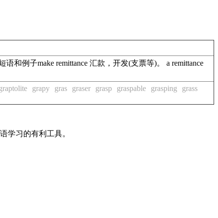
和例子make remittance 汇款，开发(支票等)。 a remittance
graptolite
grapy
gras
graser
grasp
graspable
grasping
grass
英语学习的有利工具。