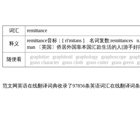
词汇
remittance
remittance音标：[ ri'mitəns ] 名词复数:remi
释义
man 〔英国〕侨居外国靠本国汇款生活的人[游手好
graphitize
graphitoid
graphology
graphoscope
grap
随便看
grass character
grass cloth
grass cutter
grass green
g
范文网英语在线翻译词典收录了97856条英语词汇在线翻译