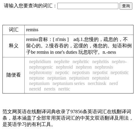
请输入您要查询的词汇：
词汇
remiss
remiss音标：[ ri'mis ] adj.1.怠慢的，疏忽的，不
释义
留心的。2.慢吞吞的，迟缓的，倦怠的。短语和例
子be remiss in one's duties 玩忽职守。n.-ness
nephridium
nephrite
nephritic
nephritis
nephro-
nephrogenic
nephroid
nephron
nephrosis
nephrotomy
nepotic
nepotism
nepotist
nepotistic
随便看
neptune
neptunian
neptunism
neptunist
neptunium
neptunium series
nerchinsk
nerd
nereid
nereis
neritic
范文网英语在线翻译词典收录了97856条英语词汇在线翻译词
条，基本涵盖了全部常用英语词汇的中英文双语翻译及用法，
是英语学习的有利工具。