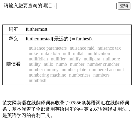
请输入您要查询的词汇：
词汇
furthermost
释义
furthermostadj.最远的 (＝furthest)。
nuisance parameters
nuisance raid
nuisance tax
nuke
nukualofa
null
nullah
nullification
nullifidian
nullifier
nullify
nullipara
nullipore
随便看
nullity
nullo
numb
number
number cruncher
number dummy
number plate
numbered account
numbering machine
numberless
numbers
numbfish
范文网英语在线翻译词典收录了97856条英语词汇在线翻译词
条，基本涵盖了全部常用英语词汇的中英文双语翻译及用法，
是英语学习的有利工具。