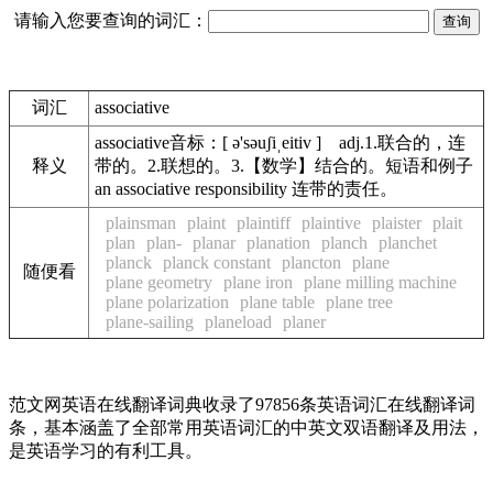
请输入您要查询的词汇：
词汇
associative
associative音标：[ ə'səuʃiˌeitiv ] adj.1.联合的，连
释义
带的。2.联想的。3.【数学】结合的。短语和例子
an associative responsibility 连带的责任。
plainsman
plaint
plaintiff
plaintive
plaister
plait
plan
plan-
planar
planation
planch
planchet
planck
planck constant
plancton
plane
随便看
plane geometry
plane iron
plane milling machine
plane polarization
plane table
plane tree
plane-sailing
planeload
planer
范文网英语在线翻译词典收录了97856条英语词汇在线翻译词
条，基本涵盖了全部常用英语词汇的中英文双语翻译及用法，
是英语学习的有利工具。