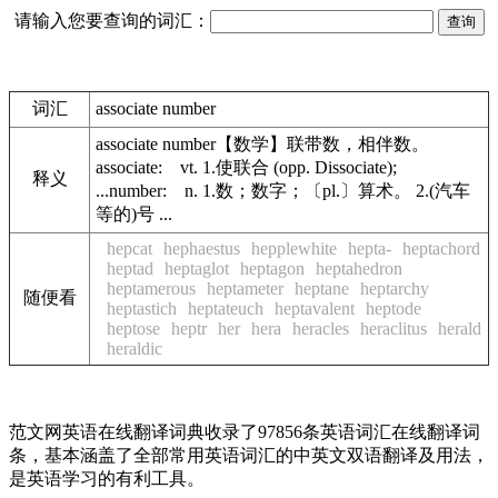
请输入您要查询的词汇：
词汇
associate number
associate number【数学】联带数，相伴数。
associate: vt. 1.使联合 (opp. Dissociate);
释义
...number: n. 1.数；数字；〔pl.〕算术。 2.(汽车
等的)号 ...
hepcat
hephaestus
hepplewhite
hepta-
heptachord
heptad
heptaglot
heptagon
heptahedron
heptamerous
heptameter
heptane
heptarchy
随便看
heptastich
heptateuch
heptavalent
heptode
heptose
heptr
her
hera
heracles
heraclitus
herald
heraldic
范文网英语在线翻译词典收录了97856条英语词汇在线翻译词
条，基本涵盖了全部常用英语词汇的中英文双语翻译及用法，
是英语学习的有利工具。