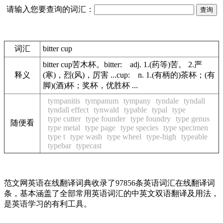
请输入您要查询的词汇：
词汇
bitter cup
bitter cup苦木杯。bitter: adj. 1.(药等)苦。 2.严
释义
(寒)，烈(风)，厉害 ...cup: n. 1.(有柄的)茶杯；(有
脚)(酒)杯；奖杯，优胜杯 ...
tympanitis
tympanum
tympany
tyndale
tyndall
tyndall effect
tynwald
typable
typal
type
type cutter
type founder
type foundry
type genus
随便看
type metal
type page
type species
type specimen
type t
type wash
type wheel
type-high
typeable
typebar
typecast
范文网英语在线翻译词典收录了97856条英语词汇在线翻译词
条，基本涵盖了全部常用英语词汇的中英文双语翻译及用法，
是英语学习的有利工具。