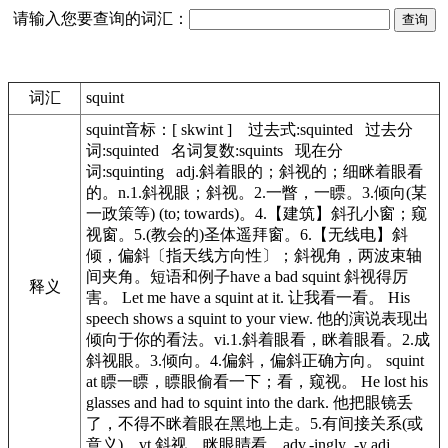
请输入您要查询的词汇：
词汇
squint
squint音标：[ skwint ] 过去式:squinted 过去分
词:squinted 名词复数:squints 现在分
词:squinting adj.斜着眼的；斜视的；细眯着眼看
的。n.1.斜视眼；斜视。2.一瞥，一瞟。3.倾向(某
一政策等) (to; towards)。4.【建筑】斜孔小窗；窥
视窗。5.(教会的)圣体遥拜窗。6.【无线电】斜
倾，偏斜〔指天线方向性〕；斜视角，两波束轴
间夹角。短语和例子have a bad squint 斜视得厉
释义
害。 Let me have a squint at it. 让我看一看。 His
speech shows a squint to your view. 他的演说表现出
倾向于你的看法。vi.1.斜着眼看，眯着眼看。2.成
斜视眼。3.倾向。4.偏斜，偏斜正确方向。 squint
at 瞟一瞟，瞟眼偷看一下；看，窥视。 He lost his
glasses and had to squint into the dark. 他把眼镜丢
了，不得不眯着眼在黑地上走。5.有间接关系(或
意义)。vt.斜视，眯眼睛看。adv.-ingly ,-y adj.