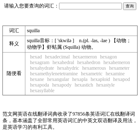
请输入您要查询的词汇：
词汇
squilla
squilla音标：[ 'skwilə ] n.(pl. -las, -lae ) 【动物；
释义
动物学】虾蛄属 (Squilla) 动物。
hexad
hexadecimal
hexaemeron
hexagon
hexagram
hexahedral
hexahedron
hexahemeron
hexahydrate
hexahydric
hexamerous
hexameter
随便看
hexamethylenetetramine
hexametric
hexamine
hexane
hexangular
hexapla
hexaploid
hexapod
hexapoda
hexapody
hexastich
hexastyle
hexasyllable
范文网英语在线翻译词典收录了97856条英语词汇在线翻译词
条，基本涵盖了全部常用英语词汇的中英文双语翻译及用法，
是英语学习的有利工具。