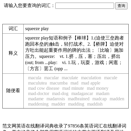
请输入您要查询的词汇：
词汇
squeeze play
squeeze play短语和例子【棒球】1.(迫使三垒跑者
跑回本垒的)触击，轻打战术。2.【桥牌】迫使对
方吐出能起重要作用的牌的出法；〔比喻〕施加
释义
压力。squeeze: vt. 1.挤，压，塞；压出，挤出
(out; from ...play: vi. 1.玩，玩耍，游戏；闲逛；
〔方言〕罢工 (opp ...
macula
macular
maculate
maculation
macule
maculutea
macumba
mad
mad apple
mad cow disease
mad minute
mad money
随便看
mad-doctor
mad-dog
madagascar
madam
madame
madarosis
madbrained
madcap
madden
maddening
madder
madding
maddish
范文网英语在线翻译词典收录了97856条英语词汇在线翻译词