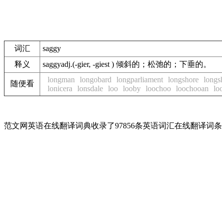
词汇
saggy
释义
saggyadj.(-gier, -giest ) 倾斜的；松弛的；下垂的。
longman
longobard
longparliament
longshore
long
随便看
lonicera
lonsdale
loo
looby
loochoo
loochooan
lo
范文网英语在线翻译词典收录了97856条英语词汇在线翻译