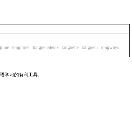
gtime
longtimer
longuehaleine
longuette
longueur
longways
英语学习的有利工具。