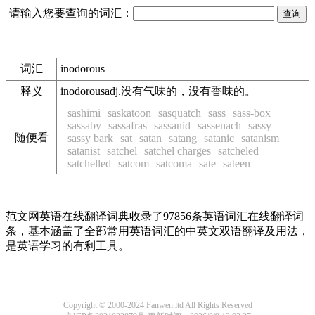
请输入您要查询的词汇：
词汇
inodorous
释义
inodorousadj.没有气味的，没有香味的。
sashimi
saskatoon
sasquatch
sass
sass-box
sassaby
sassafras
sassanid
sassenach
sassy
随便看
sassy bark
sat
satan
satang
satanic
satanism
satanist
satchel
satchel charges
satcheled
satchelled
satcom
satcoma
sate
sateen
范文网英语在线翻译词典收录了97856条英语词汇在线翻译词
条，基本涵盖了全部常用英语词汇的中英文双语翻译及用法，
是英语学习的有利工具。
Copyright © 2000-2024 Fanwen.ltd All Rights Reserved