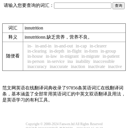
请输入您要查询的词汇：
词汇
innutrition
释义
innutritionn.缺乏营养，营养不良。
in-
in-and-in
in-and-out
in-cap
in-clearer
in-clearing
in-depth
in-flight
in-form
in-group
随便看
in-house
in-law
in-migrant
in-migrate
in-patient
in-person
in-service
ina
inability
inaccessible
inaccuracy
inaccurate
inaction
inactivate
inactive
范文网英语在线翻译词典收录了97856条英语词汇在线翻译词
条，基本涵盖了全部常用英语词汇的中英文双语翻译及用法，
是英语学习的有利工具。
Copyright © 2000-2024 Fanwen.ltd All Rights Reserved