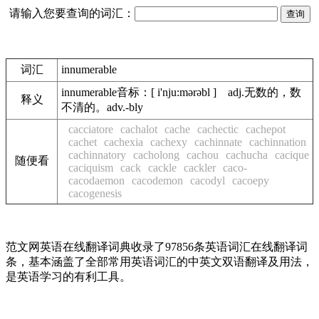
请输入您要查询的词汇：
词汇
innumerable
innumerable音标：[ i'nju:mərəbl ] adj.无数的，数
释义
不清的。adv.-bly
cacciatore
cachalot
cache
cachectic
cachepot
cachet
cachexia
cachexy
cachinnate
cachinnation
cachinnatory
cacholong
cachou
cachucha
cacique
随便看
caciquism
cack
cackle
cackler
caco-
cacodaemon
cacodemon
cacodyl
cacoepy
cacogenesis
范文网英语在线翻译词典收录了97856条英语词汇在线翻译词
条，基本涵盖了全部常用英语词汇的中英文双语翻译及用法，
是英语学习的有利工具。