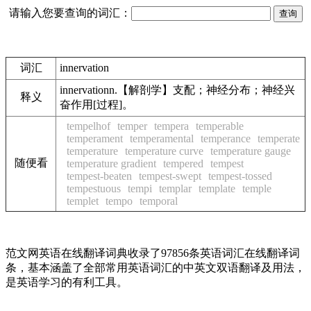
请输入您要查询的词汇：
词汇
innervation
innervationn.【解剖学】支配；神经分布；神经兴
释义
奋作用[过程]。
tempelhof
temper
tempera
temperable
temperament
temperamental
temperance
temperate
temperature
temperature curve
temperature gauge
随便看
temperature gradient
tempered
tempest
tempest-beaten
tempest-swept
tempest-tossed
tempestuous
tempi
templar
template
temple
templet
tempo
temporal
范文网英语在线翻译词典收录了97856条英语词汇在线翻译词
条，基本涵盖了全部常用英语词汇的中英文双语翻译及用法，
是英语学习的有利工具。