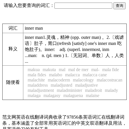
请输入您要查询的词汇：
词汇
inner man
inner man1.灵魂，精神 (opp. outer man) 。2.〔戏谑
语〕肚子，胃口(refresh [satisfy] one's inner man 吃
释义
饱肚子)。inner: adj. (superl. innermost, inm
...man: n. (pl. men ) 1.〔无冠词、单数〕人，人类
...
makua
makuta
mal
mal de mer
mal-
mala fide
mala fides
malabo
malacca
malacca cane
malachite
malacoderm
malacology
malacostracan
随便看
maladdress
maladjusted
maladjustive
maladjustment
maladminister
maladroit
malady
malaga
malagasy
malaguena
malaise
范文网英语在线翻译词典收录了97856条英语词汇在线翻译词
条，基本涵盖了全部常用英语词汇的中英文双语翻译及用法，