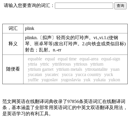
请输入您要查询的词汇：
词汇
plink
plinkn.〔拟声〕轻而尖的玎玲声。vt.,vi.1.(使钢
释义
琴、班卓琴等)发出玎玲声。2.(向铁盒或类似目标)
射击；乱射。n.-er
equable
equal
equal time
equal-area
equal-sign
yttria
yttric
yttriferous
yttrious
yttrium
随便看
yttrium garnet
yttrium metals
yttrotantalite
yuan
yucatan
yucatec
yucca
yucca country
yuck
yuffie
yugoslav
yugoslavia
yuk
yukata
yukon
范文网英语在线翻译词典收录了97856条英语词汇在线翻译词
条，基本涵盖了全部常用英语词汇的中英文双语翻译及用法，
是英语学习的有利工具。