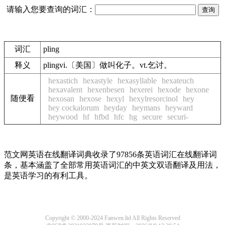
请输入您要查询的词汇：
词汇
pling
释义
plingvi.〔美国〕做叫化子。vt.乞讨。
hexastich
hexastyle
hexasyllable
hexateuch
hexavalent
hexenbesen
hexerei
hexode
hexone
随便看
hexosan
hexose
hexyl
hexylresorcinol
hey
hey cockalorum
heyday
heymans
heyward
heywood
hf
hfbd
hfc
hg
secure
securi-
范文网英语在线翻译词典收录了97856条英语词汇在线翻译词
条，基本涵盖了全部常用英语词汇的中英文双语翻译及用法，
是英语学习的有利工具。
Copyright © 2000-2024 Fanwen.ltd All Rights Reserved