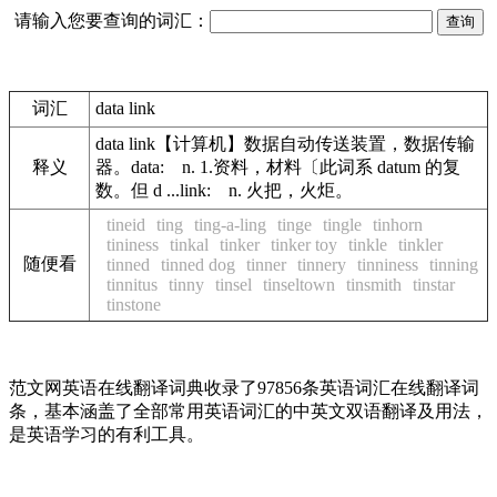
请输入您要查询的词汇：
词汇
data link
data link【计算机】数据自动传送装置，数据传输
释义
器。data: n. 1.资料，材料〔此词系 datum 的复
数。但 d ...link: n. 火把，火炬。
tineid
ting
ting-a-ling
tinge
tingle
tinhorn
tininess
tinkal
tinker
tinker toy
tinkle
tinkler
随便看
tinned
tinned dog
tinner
tinnery
tinniness
tinning
tinnitus
tinny
tinsel
tinseltown
tinsmith
tinstar
tinstone
范文网英语在线翻译词典收录了97856条英语词汇在线翻译词
条，基本涵盖了全部常用英语词汇的中英文双语翻译及用法，
是英语学习的有利工具。