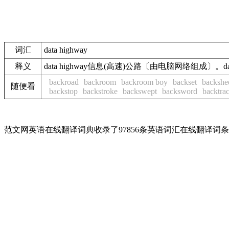
词汇
data highway
释义
data highway信息(高速)公路〔由电脑网络组成〕。data: n
backroad
backroom
backroom boy
backset
backshe
随便看
backstop
backstroke
backswept
backsword
backtra
范文网英语在线翻译词典收录了97856条英语词汇在线翻译