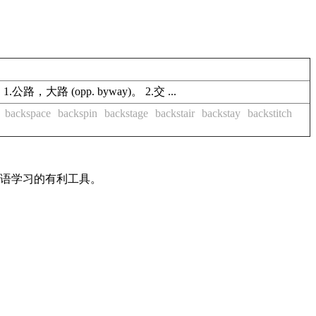
路，大路 (opp. byway)。 2.交 ...
backspace
backspin
backstage
backstair
backstay
backstitch
英语学习的有利工具。