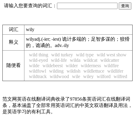
请输入您要查询的词汇：
词汇
wily
wilyadj.(-ier; -iest) 诡计多端的；足智多谋的；狡猾
释义
的，诡谲的。adv.-ily
wild thing
wild turkey
wild type
wild west show
wild-eyed
wild-life
wilda
wildcat
wildcatter
随便看
wilde
wildebeest
wilder
wilderness
wildfire
wildfowl
wilding
wildish
wildlettuce
wildlifer
wildtrack
wildwood
wile
wiley
wilford
wilfred
范文网英语在线翻译词典收录了97856条英语词汇在线翻译词
条，基本涵盖了全部常用英语词汇的中英文双语翻译及用法，
是英语学习的有利工具。