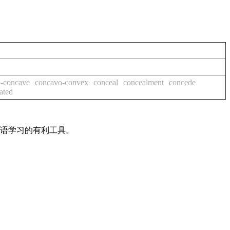
-concave
concavo-convex
conceal
concealment
concede
ated
英语学习的有利工具。