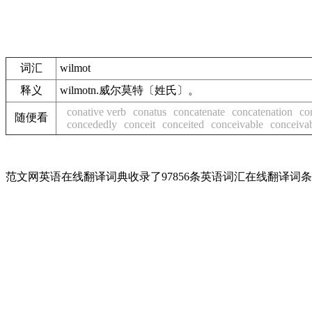
词汇
wilmot
释义
wilmotn.威尔莫特〔姓氏〕。
conative verb
conatus
concatenate
concatenation
co
随便看
concededly
conceit
conceited
conceivable
conceiva
范文网英语在线翻译词典收录了97856条英语词汇在线翻译