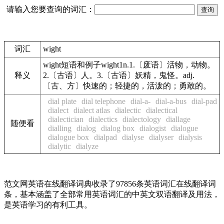
请输入您要查询的词汇：
词汇
wight
wight短语和例子wight1n.1.〔废语〕活物，动物。
释义
2.〔古语〕人。3.〔古语〕妖精，鬼怪。adj.
〔古、方〕快速的；轻捷的，活泼的；勇敢的。
dial plate
dial telephone
dial-a-
dial-a-bus
dial-pad
dialect
dialect atlas
dialectic
dialectical
dialectician
dialectics
dialectology
diallage
随便看
dialling
dialog
dialog box
dialogist
dialogue
dialogue box
dialpad
dialyse
dialyser
dialysis
dialytic
dialyze
范文网英语在线翻译词典收录了97856条英语词汇在线翻译词
条，基本涵盖了全部常用英语词汇的中英文双语翻译及用法，
是英语学习的有利工具。