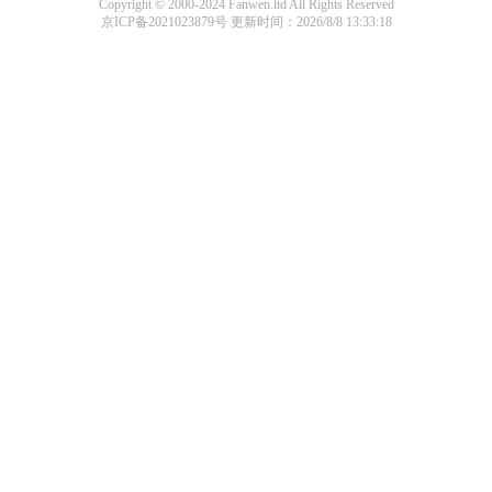
Copyright © 2000-2024 Fanwen.ltd All Rights Reserved
京ICP备2021023879号
更新时间：2026/8/8 13:33:18