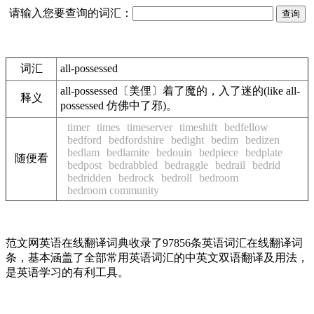
请输入您要查询的词汇：
词汇
all-possessed
all-possessed〔美俚〕着了魔的，入了迷的(like all-
释义
possessed 仿佛中了邪)。
timer
times
timeserver
timeshift
bedfellow
bedford
bedfordshire
bedight
bedim
bedizen
bedlam
bedlamite
bedouin
bedpiece
bedplate
随便看
bedpost
bedrabbled
bedraggle
bedrail
bedrid
bedridden
bedrock
bedroll
bedroom
bedroom community
范文网英语在线翻译词典收录了97856条英语词汇在线翻译词
条，基本涵盖了全部常用英语词汇的中英文双语翻译及用法，
是英语学习的有利工具。