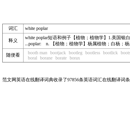
词汇
white poplar
white poplar短语和例子【植物；植物学】1.美国银白杨。2
释义
...poplar: n. 【植物；植物学】杨属植物；白杨；杨木。 
booth man
bootjack
bootleg
bootless
bootlick
boot
随便看
boral
borane
borate
borax
范文网英语在线翻译词典收录了97856条英语词汇在线翻译