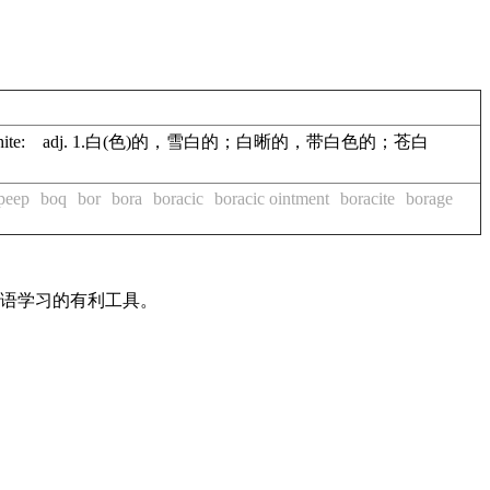
)。white: adj. 1.白(色)的，雪白的；白晰的，带白色的；苍白
peep
boq
bor
bora
boracic
boracic ointment
boracite
borage
英语学习的有利工具。