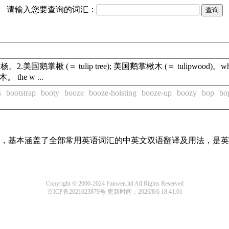
请输入您要查询的词汇：
.美国鹅掌楸 (＝ tulip tree); 美国鹅掌楸木 (＝ tulipwood
the w ...
s
bootstrap
booty
booze
booze-hoisting
booze-up
boozy
bop
bo
词条，基本涵盖了全部常用英语词汇的中英文双语翻译及用法，是
Copyright © 2000-2024 Fanwen.ltd All Rights Reserved
京ICP备2021023879号
更新时间：2026/8/6 18:41:01