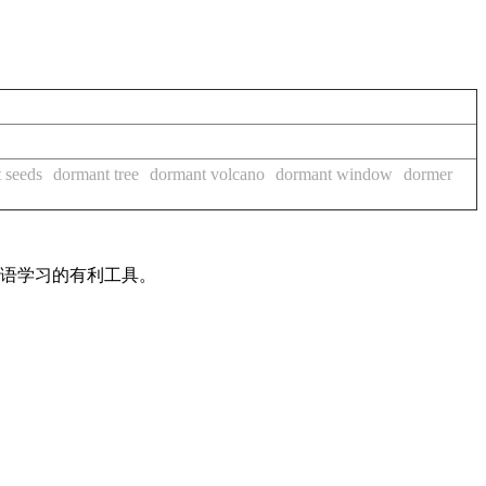
 seeds
dormant tree
dormant volcano
dormant window
dormer
英语学习的有利工具。