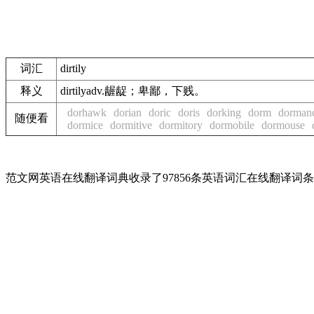
词汇
dirtily
释义
dirtilyadv.龌龊；卑鄙，下贱。
dorhawk
dorian
doric
doris
dorking
dorm
dorman
随便看
dormice
dormitive
dormitory
dormobile
dormouse
范文网英语在线翻译词典收录了97856条英语词汇在线翻译