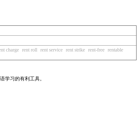
ent charge
rent roll
rent service
rent strike
rent-free
rentable
英语学习的有利工具。