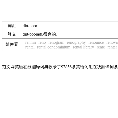
词汇
dirt-poor
释义
dirt-pooradj.很穷的。
rennin
reno
renogram
renography
renounce
renova
随便看
rental
rental condominium
rental library
rente
renter
范文网英语在线翻译词典收录了97856条英语词汇在线翻译