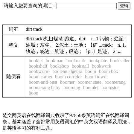
请输入您要查询的词汇：
词汇
dirt track
dirt track沙土[煤渣]跑道。dirt: n. 1.污物；烂泥；
释义
油垢；灰尘。 2.泥土；土地；【矿 ...track: n. 1.
轨迹，轮迹，航迹，痕迹；〔pl.〕足迹。 2. ...
booklet
bookman
bookmark
bookplate
bookseller
bookshelf
bookshop
bookstall
bookwork
bookworm
boolean algebra
boom
boom box
随便看
boom carpet
boom corridor
boom town
boom-and-bust
boomer
boomer state
boomerang
boomerang baby
booming
boomlet
boomster
boon
范文网英语在线翻译词典收录了97856条英语词汇在线翻译词
条，基本涵盖了全部常用英语词汇的中英文双语翻译及用法，
是英语学习的有利工具。