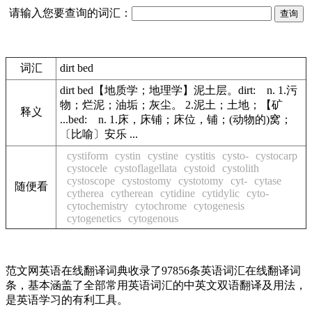
请输入您要查询的词汇：
词汇
dirt bed
dirt bed【地质学；地理学】泥土层。dirt: n. 1.污
物；烂泥；油垢；灰尘。 2.泥土；土地；【矿
释义
...bed: n. 1.床，床铺；床位，铺；(动物的)窝；
〔比喻〕安乐 ...
cystiform
cystin
cystine
cystitis
cysto-
cystocarp
cystocele
cystoflagellata
cystoid
cystolith
cystoscope
cystostomy
cystotomy
cyt-
cytase
随便看
cytherea
cytherean
cytidine
cytidylic
cyto-
cytochemistry
cytochrome
cytogenesis
cytogenetics
cytogenous
范文网英语在线翻译词典收录了97856条英语词汇在线翻译词
条，基本涵盖了全部常用英语词汇的中英文双语翻译及用法，
是英语学习的有利工具。