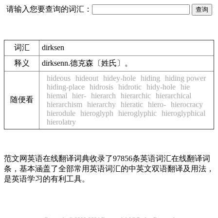
请输入您要查询的词汇：
词汇
dirksen
释义
dirksenn.德克森〔姓氏〕。
hideous
hideout
hidey-hole
hiding
hiding power
hiding-place
hidrosis
hidrotic
hidy-hole
hie
hiemal
hier-
hierarch
hierarchic
hierarchical
随便看
hierarchism
hierarchy
hieratic
hiero-
hierocracy
hierodule
hieroglyph
hieroglyphic
hieroglyphical
hierolatry
范文网英语在线翻译词典收录了97856条英语词汇在线翻译词
条，基本涵盖了全部常用英语词汇的中英文双语翻译及用法，
是英语学习的有利工具。