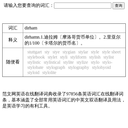
请输入您要查询的词汇：
词汇
dirham
dirhamn.1.迪拉姆〔摩洛哥货币单位〕。2.里亚尔
释义
的1/100〔卡塔尔的货币名〕。
stuttgart
sty
stye
stygian
stylar
style
style sheet
stylebook
stylet
styli
styliform
stylish
stylist
随便看
stylistic
stylistical
stylite
stylize
stylo
stylo-
stylobate
stylograph
stylography
stylohyoid
styloid
stylolite
范文网英语在线翻译词典收录了97856条英语词汇在线翻译词
条，基本涵盖了全部常用英语词汇的中英文双语翻译及用法，
是英语学习的有利工具。