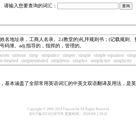
请输入您要查询的词汇：
:directories n.1.姓名地址录，工商人名录。2.(教堂的)礼拜规则
rectory 电话号码簿。adj.指导的，指挥的，管理的。
moom
simoon
simp
simpatico
simper
simple
simple equation
simp
le-hearted
simpleminded
simpleton
simplex
simpliciter
simplicity
词条，基本涵盖了全部常用英语词汇的中英文双语翻译及用法，是
Copyright © 2000-2024 Fanwen.ltd All Rights Reserved
京ICP备2021023879号
更新时间：2026/8/8 2:50:45