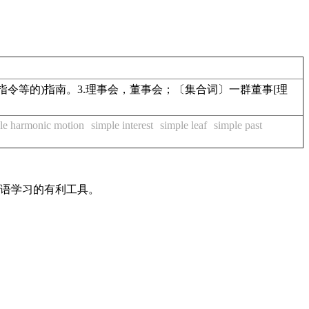
书；(记载规则、指令等的)指南。3.理事会，董事会；〔集合词〕一群董事[理
le harmonic motion
simple interest
simple leaf
simple past
英语学习的有利工具。