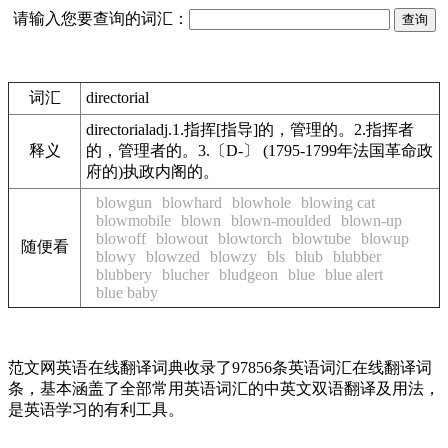
请输入您要查询的词汇：
词汇
directorial
directorialadj.1.指挥[指导]的，管理的。2.指挥者
释义
的，管理者的。3.〔D-〕 (1795-1799年法国革命政
府的)执政内阁的。
blowgun
blowhard
blowhole
blowing cat
blowmobile
blown
blown-moulded
blown-up
blowoff
blowout
blowtorch
blowtube
blowup
随便看
blowy
blowzed
blowzy
bls
blub
blubber
blubbery
blucher
bludgeon
blue
blue alert
blue baby
范文网英语在线翻译词典收录了97856条英语词汇在线翻译词
条，基本涵盖了全部常用英语词汇的中英文双语翻译及用法，
是英语学习的有利工具。