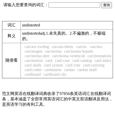
请输入您要查询的词汇：
词汇
undistorted
undistortedadj.1.未失真的。2.不偏激的，不极端
释义
的。
carcass roofing
carcass-fabric
carcin-
carcino-
carcinogen
carcinoma
carcinoma hepatis
carcinoma uteri
carcinoma ventriculi
carcinomatosis
随便看
carcinotron
card
card case
card catalog
card index
card shark
card system
card vote
card-carrying
card-cutter
cardamom
cardan
cardan shaft
cardboard
cardboard city
范文网英语在线翻译词典收录了97856条英语词汇在线翻译词
条，基本涵盖了全部常用英语词汇的中英文双语翻译及用法，
是英语学习的有利工具。