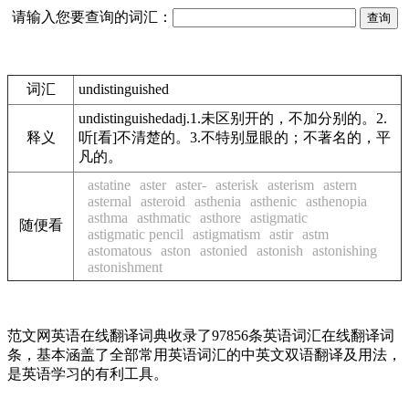
请输入您要查询的词汇：
词汇
undistinguished
undistinguishedadj.1.未区别开的，不加分别的。2.
释义
听[看]不清楚的。3.不特别显眼的；不著名的，平
凡的。
astatine
aster
aster-
asterisk
asterism
astern
asternal
asteroid
asthenia
asthenic
asthenopia
asthma
asthmatic
asthore
astigmatic
随便看
astigmatic pencil
astigmatism
astir
astm
astomatous
aston
astonied
astonish
astonishing
astonishment
范文网英语在线翻译词典收录了97856条英语词汇在线翻译词
条，基本涵盖了全部常用英语词汇的中英文双语翻译及用法，
是英语学习的有利工具。