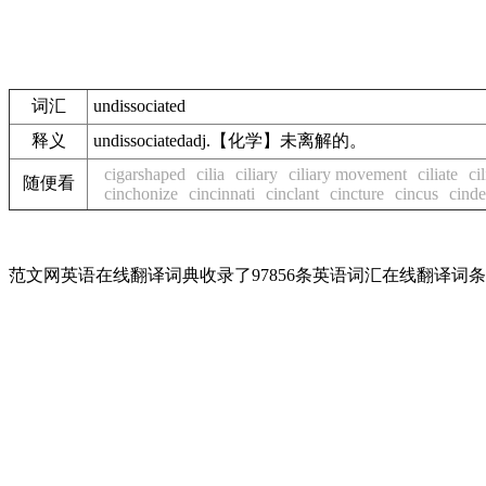
词汇
undissociated
释义
undissociatedadj.【化学】未离解的。
cigarshaped
cilia
ciliary
ciliary movement
ciliate
ci
随便看
cinchonize
cincinnati
cinclant
cincture
cincus
cinde
范文网英语在线翻译词典收录了97856条英语词汇在线翻译