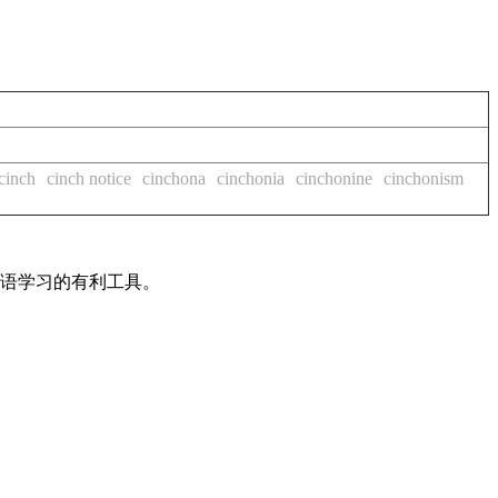
cinch
cinch notice
cinchona
cinchonia
cinchonine
cinchonism
英语学习的有利工具。