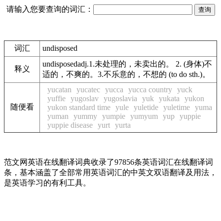
请输入您要查询的词汇：
词汇
undisposed
undisposedadj.1.未处理的，未卖出的。 2. (身体)不
释义
适的，不爽的。3.不乐意的，不想的 (to do sth.)。
yucatan
yucatec
yucca
yucca country
yuck
yuffie
yugoslav
yugoslavia
yuk
yukata
yukon
随便看
yukon standard time
yule
yuletide
yuletime
yuma
yuman
yummy
yumpie
yumyum
yup
yuppie
yuppie disease
yurt
yurta
范文网英语在线翻译词典收录了97856条英语词汇在线翻译词
条，基本涵盖了全部常用英语词汇的中英文双语翻译及用法，
是英语学习的有利工具。