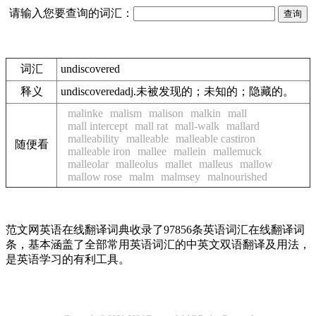
请输入您要查询的词汇：
词汇
undiscovered
释义
undiscoveredadj.未被发现的；未知的；隐藏的。
malinke
malism
malison
malkin
mall
mall intercept
mall rat
mall-walk
mallard
malleability
malleable
malleable castiron
随便看
malleable iron
mallee
mallein
mallemuck
malleolar
malleolus
mallet
malleus
mallow
mallow rose
malm
malmsey
malnourished
范文网英语在线翻译词典收录了97856条英语词汇在线翻译词
条，基本涵盖了全部常用英语词汇的中英文双语翻译及用法，
是英语学习的有利工具。