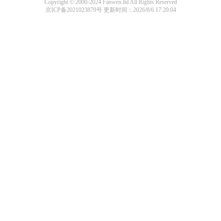
Copyright © 2000-2024 Fanwen.ltd All Rights Reserved
京ICP备2021023879号
更新时间：2026/8/6 17:20:04