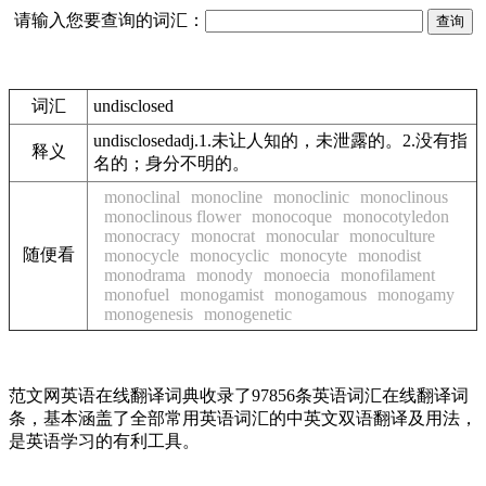
请输入您要查询的词汇：
词汇
undisclosed
undisclosedadj.1.未让人知的，未泄露的。2.没有指
释义
名的；身分不明的。
monoclinal
monocline
monoclinic
monoclinous
monoclinous flower
monocoque
monocotyledon
monocracy
monocrat
monocular
monoculture
随便看
monocycle
monocyclic
monocyte
monodist
monodrama
monody
monoecia
monofilament
monofuel
monogamist
monogamous
monogamy
monogenesis
monogenetic
范文网英语在线翻译词典收录了97856条英语词汇在线翻译词
条，基本涵盖了全部常用英语词汇的中英文双语翻译及用法，
是英语学习的有利工具。