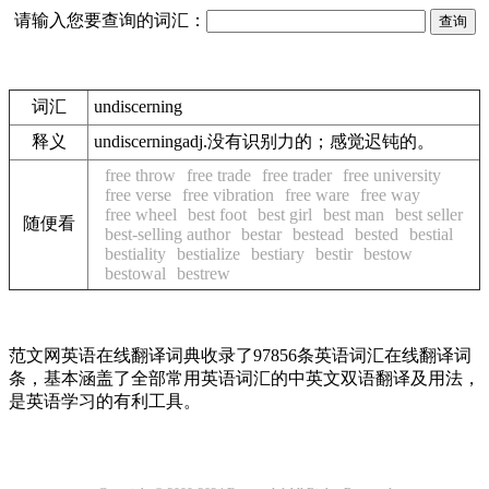
请输入您要查询的词汇：
词汇
undiscerning
释义
undiscerningadj.没有识别力的；感觉迟钝的。
free throw
free trade
free trader
free university
free verse
free vibration
free ware
free way
free wheel
best foot
best girl
best man
best seller
随便看
best-selling author
bestar
bestead
bested
bestial
bestiality
bestialize
bestiary
bestir
bestow
bestowal
bestrew
范文网英语在线翻译词典收录了97856条英语词汇在线翻译词
条，基本涵盖了全部常用英语词汇的中英文双语翻译及用法，
是英语学习的有利工具。