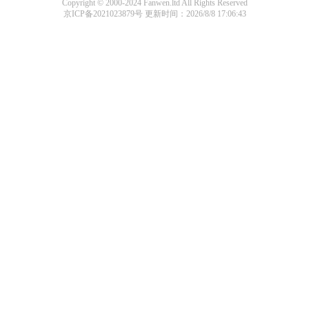
Copyright © 2000-2024 Fanwen.ltd All Rights Reserved
京ICP备2021023879号
更新时间：2026/8/8 17:06:43