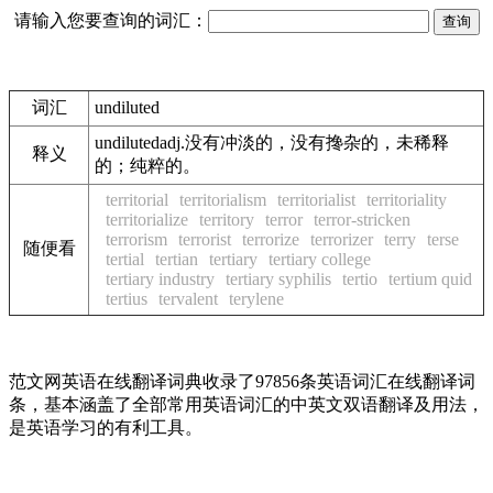
请输入您要查询的词汇：
词汇
undiluted
undilutedadj.没有冲淡的，没有搀杂的，未稀释
释义
的；纯粹的。
territorial
territorialism
territorialist
territoriality
territorialize
territory
terror
terror-stricken
terrorism
terrorist
terrorize
terrorizer
terry
terse
随便看
tertial
tertian
tertiary
tertiary college
tertiary industry
tertiary syphilis
tertio
tertium quid
tertius
tervalent
terylene
范文网英语在线翻译词典收录了97856条英语词汇在线翻译词
条，基本涵盖了全部常用英语词汇的中英文双语翻译及用法，
是英语学习的有利工具。