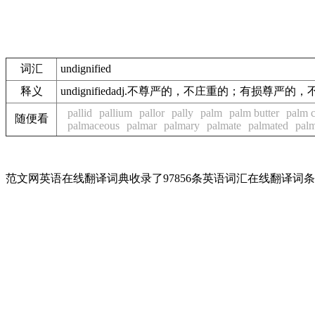
词汇
undignified
释义
undignifiedadj.不尊严的，不庄重的；有损尊严
pallid
pallium
pallor
pally
palm
palm butter
palm c
随便看
palmaceous
palmar
palmary
palmate
palmated
palm
范文网英语在线翻译词典收录了97856条英语词汇在线翻译