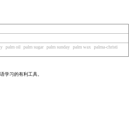
ly
palm oil
palm sugar
palm sunday
palm wax
palma-christi
英语学习的有利工具。