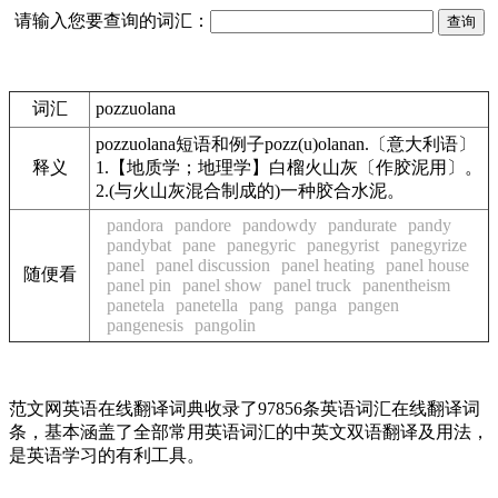
请输入您要查询的词汇：
词汇
pozzuolana
pozzuolana短语和例子pozz(u)olanan.〔意大利语〕
释义
1.【地质学；地理学】白榴火山灰〔作胶泥用〕。
2.(与火山灰混合制成的)一种胶合水泥。
pandora
pandore
pandowdy
pandurate
pandy
pandybat
pane
panegyric
panegyrist
panegyrize
panel
panel discussion
panel heating
panel house
随便看
panel pin
panel show
panel truck
panentheism
panetela
panetella
pang
panga
pangen
pangenesis
pangolin
范文网英语在线翻译词典收录了97856条英语词汇在线翻译词
条，基本涵盖了全部常用英语词汇的中英文双语翻译及用法，
是英语学习的有利工具。