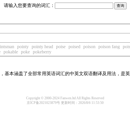
请输入您要查询的词汇：
intsman
pointy
pointy head
poise
poised
poison
poison fang
poi
e
pokable
poke
pokeberry
词条，基本涵盖了全部常用英语词汇的中英文双语翻译及用法，是
Copyright © 2000-2024 Fanwen.ltd All Rights Reserved
京ICP备2021023879号
更新时间：2026/8/6 11:53:50