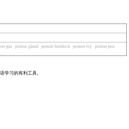
son gas
poison gland
poison hemlock
poison ivy
poison pen
英语学习的有利工具。