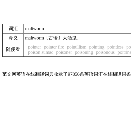
词汇
maltworm
释义
maltworm〔古语〕大酒鬼。
pointer
pointer fire
pointillism
pointing
pointless
po
随便看
poison sumac
poisoner
poisoning
poisonous
poitrin
范文网英语在线翻译词典收录了97856条英语词汇在线翻译