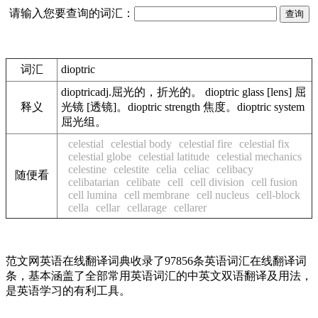
请输入您要查询的词汇：
词汇
dioptric
dioptricadj.屈光的，折光的。 dioptric glass [lens] 屈
释义
光镜 [透镜]。dioptric strength 焦度。dioptric system
屈光组。
celestial
celestial body
celestial fire
celestial fix
celestial globe
celestial latitude
celestial mechanics
celestine
celestite
celia
celiac
celibacy
随便看
celibatarian
celibate
cell
cell division
cell fusion
cell lumina
cell membrane
cell nucleus
cell-block
cella
cellar
cellarage
cellarer
范文网英语在线翻译词典收录了97856条英语词汇在线翻译词
条，基本涵盖了全部常用英语词汇的中英文双语翻译及用法，
是英语学习的有利工具。