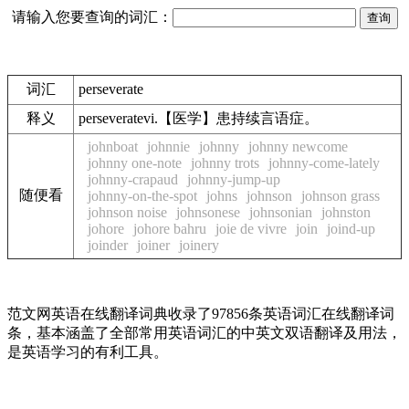
请输入您要查询的词汇：
词汇
perseverate
释义
perseveratevi.【医学】患持续言语症。
johnboat
johnnie
johnny
johnny newcome
johnny one-note
johnny trots
johnny-come-lately
johnny-crapaud
johnny-jump-up
随便看
johnny-on-the-spot
johns
johnson
johnson grass
johnson noise
johnsonese
johnsonian
johnston
johore
johore bahru
joie de vivre
join
joind-up
joinder
joiner
joinery
范文网英语在线翻译词典收录了97856条英语词汇在线翻译词
条，基本涵盖了全部常用英语词汇的中英文双语翻译及用法，
是英语学习的有利工具。