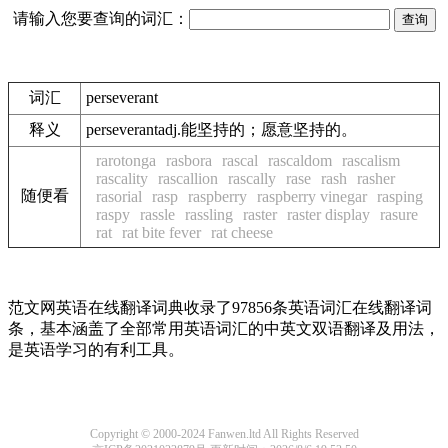
请输入您要查询的词汇：
词汇
perseverant
释义
perseverantadj.能坚持的；愿意坚持的。
rarotonga
rasbora
rascal
rascaldom
rascalism
rascality
rascallion
rascally
rase
rash
rasher
随便看
rasorial
rasp
raspberry
raspberry vinegar
rasping
raspy
rassle
rassling
raster
raster display
rasure
rat
rat bite fever
rat cheese
范文网英语在线翻译词典收录了97856条英语词汇在线翻译词
条，基本涵盖了全部常用英语词汇的中英文双语翻译及用法，
是英语学习的有利工具。
Copyright © 2000-2024 Fanwen.ltd All Rights Reserved