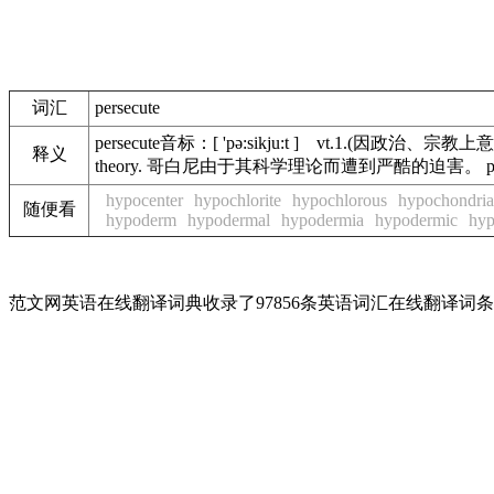
词汇
persecute
persecute音标：[ 'pə:sikju:t ] vt.1.(因政治、
释义
theory. 哥白尼由于其科学理论而遭到严酷的迫害。 persecu
hypocenter
hypochlorite
hypochlorous
hypochondria
随便看
hypoderm
hypodermal
hypodermia
hypodermic
hyp
范文网英语在线翻译词典收录了97856条英语词汇在线翻译