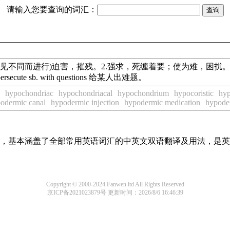
请输入您要查询的词汇：
宗教上意见不同而进行)迫害，摧残。2.强求，死缠着要；使为难，困扰。短语和例子Copernicu
te sb. with questions 给某人出难题。
hypochondriac
hypochondriacal
hypochondrium
hypocoristic
hyp
odermic canal
hypodermic injection
hypodermic medication
hypode
词条，基本涵盖了全部常用英语词汇的中英文双语翻译及用法，是
Copyright © 2000-2024 Fanwen.ltd All Rights Reserved
京ICP备2021023879号
更新时间：2026/8/6 16:46:39