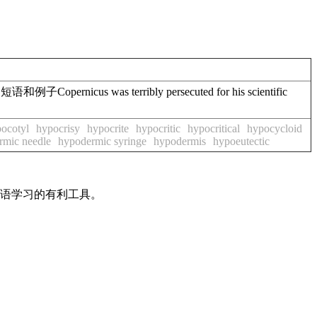
s was terribly persecuted for his scientific
ocotyl
hypocrisy
hypocrite
hypocritic
hypocritical
hypocycloid
rmic needle
hypodermic syringe
hypodermis
hypoeutectic
英语学习的有利工具。